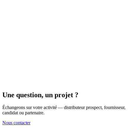
Travailler au GEDAL c'est rejoindre une centrale au service de 32
distributeurs partenaires et 170+ fournisseurs.
Un secteur passionnant
La restauration professionnelle est en pleine évolution — produits,
sourcing, RSE, digital.
Une équipe à taille humaine
Pas de hiérarchie pesante, des décisions rapides et un impact direct
sur le métier.
Une question, un projet ?
Échangeons sur votre activité — distributeur prospect, fournisseur,
candidat ou partenaire.
Nous contacter