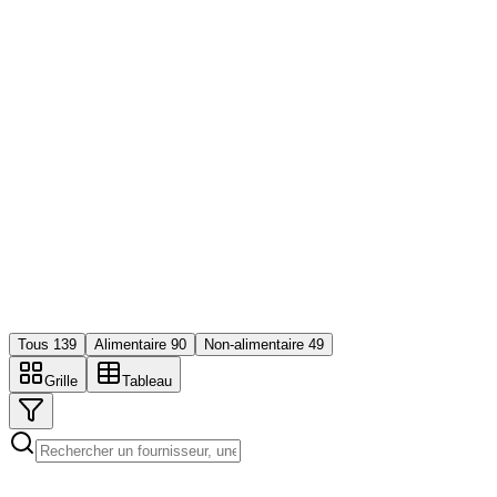
Tous
139
Alimentaire
90
Non-alimentaire
49
Grille
Tableau