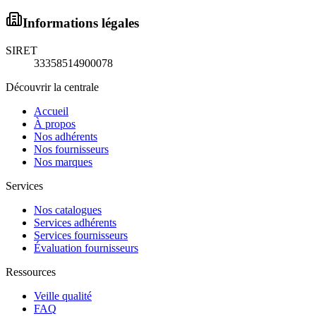
Informations légales
SIRET
33358514900078
Découvrir la centrale
Accueil
À propos
Nos adhérents
Nos fournisseurs
Nos marques
Services
Nos catalogues
Services adhérents
Services fournisseurs
Évaluation fournisseurs
Ressources
Veille qualité
FAQ