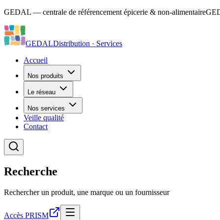
GEDAL — centrale de référencement épicerie & non-alimentaire
GEDA
GEDAL
Distribution · Services
Accueil
Nos produits
Le réseau
Nos services
Veille qualité
Contact
Recherche
Rechercher un produit, une marque ou un fournisseur
Accès PRISM