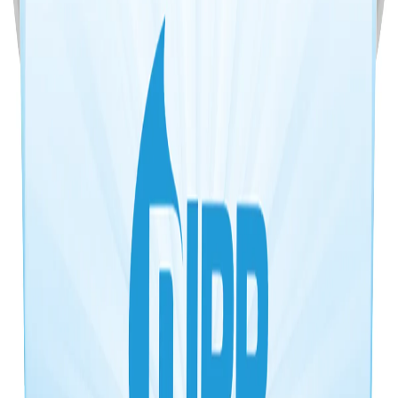
12 produits
▶
Vidéo
DIPP N 02 - DEGRAISSANT CUISINE GRAISSES
TENACES MOUSSE EASY PRO 750 ML SPRAY
750ml spray
DIPP N 08 - GEL WC DETARTRANT 750ML
750ml
DIPP N 09 - LIQUIDE VAISSELLE PLONGE
CITRON 1L
1L
DIPP N 18 - NETTOYANT SANITAIRES
ANTICALCAIRE 750ML SPRAY
750ml spray